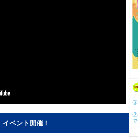
③
②
で
イベント開催！