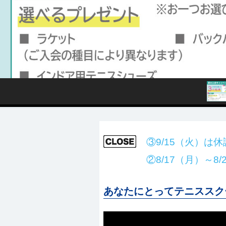
③9/15（火）は
②8/17（月）～8
あなたにとってテニススク