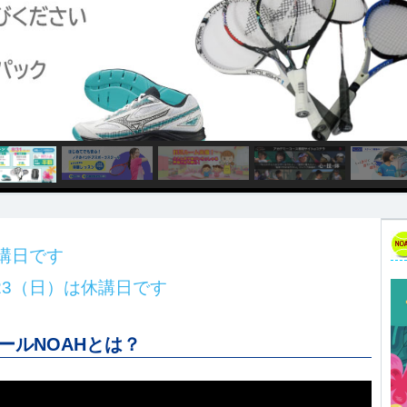
休講日です
/23（日）は休講日です
ール
NOAH
とは？