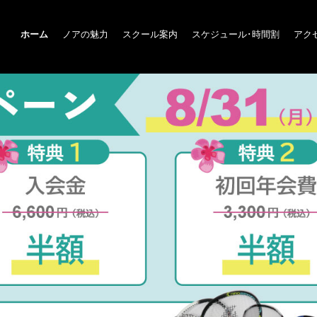
ホーム
ノアの魅力
スクール案内
スケジュール･時間割
アク
ップ