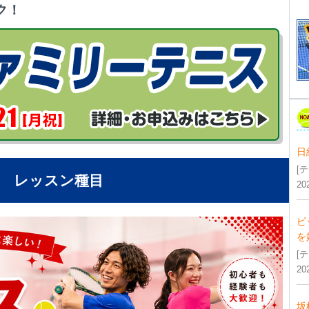
ク！
日
[
レッスン種目
20
ピ
を
[
20
坂