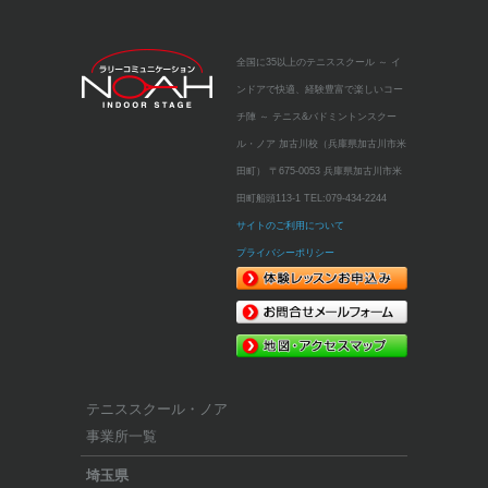
全国に35以上のテニススクール
～ イ
ンドアで快適、経験豊富で楽しいコー
チ陣 ～
テニス&バドミントンスクー
ル・ノア 加古川校（兵庫県加古川市米
田町）
〒675-0053 兵庫県加古川市米
田町船頭113-1
TEL:
079-434-2244
サイトのご利用について
プライバシーポリシー
テニススクール・ノア
事業所一覧
埼玉県