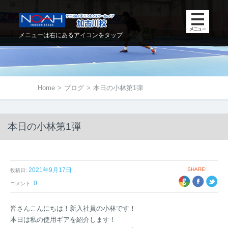
メニューは右にあるアイコンをタップ
Home
>
ブログ
>
本日の小林第1弾
本日の小林第1弾
2021年9月17日
SHARE:
投稿日:
+1
EBOOK
TWITTER
0
コメント:
皆さんこんにちは！新入社員の小林です！
本日は私の使用ギアを紹介します！