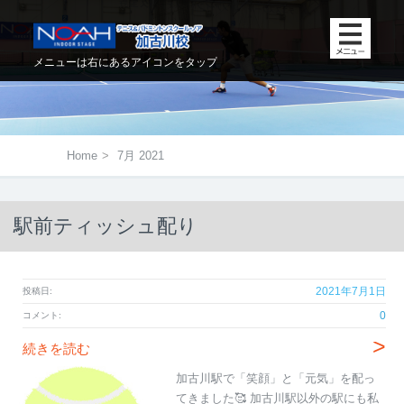
メニューは右にあるアイコンをタップ
Home
>
7月 2021
駅前ティッシュ配り
2021年7月1日
投稿日:
0
コメント:
>
続きを読む
加古川駅で「笑顔」と「元気」を配っ
てきました🥰 加古川駅以外の駅にも私