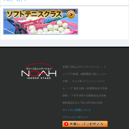
全国に35以上のテニススクール
～ イ
ンドアで快適、経験豊富で楽しいコー
チ陣 ～
テニス&バドミントンスクー
ル・ノア 加古川校（兵庫県加古川市米
田町）
〒675-0053 兵庫県加古川市米
田町船頭113-1
TEL:
079-434-2244
サイトのご利用について
プライバシーポリシー